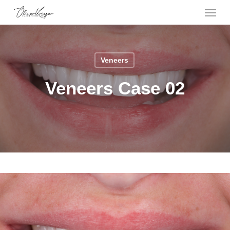
Menu
Skip
to
main
content
Veneers
Veneers Case 02